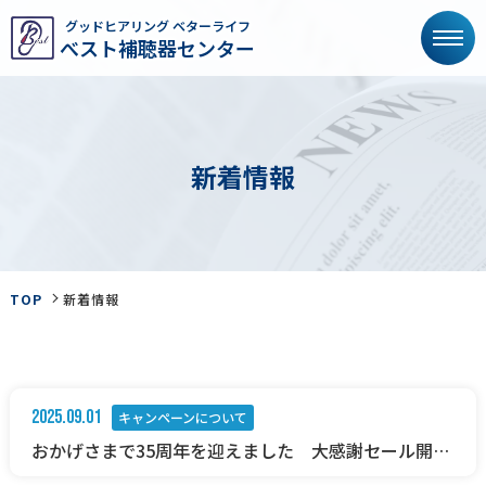
グッドヒアリング ベターライフ
べスト補聴器センター
新
着
情
報
TOP
新着情報
2025.09.01
キャンペーンについて
おかげさまで35周年を迎えました 大感謝セール開催
中！「詳しくはこちら」からご覧ください♪